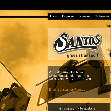
Inicio
Empresa
Servicios
Trabajos re
Pàgi
Pol. Ind. Riera d’Esclanyà
C/ Mas Resplandí­s - Nau 7 i 8
Tel. 972 306 213 - 661 361 700
Email. transsantos@grn.es
¿Te gusta la
Facebook