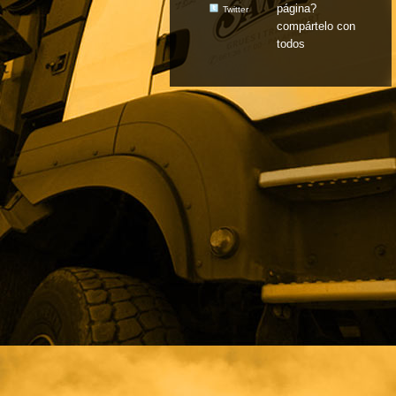
página?
Twitter
compártelo con
todos